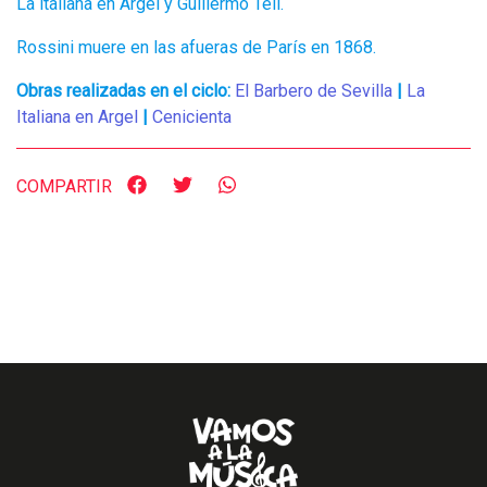
La italiana en Argel y Guillermo Tell.
Rossini muere en las afueras de París en 1868.
Obras realizadas en el ciclo:
El Barbero de Sevilla
|
La
Italiana en Argel
|
Cenicienta
COMPARTIR