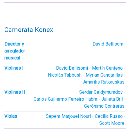
Camerata Konex
Director y
David Bellisomi
arreglador
musical
Violines I
David Bellisomi
Martín Centeno
Nicolás Tabbush
Myrian Gandarillas
Amarilis Rutkauskas
Violines II
Serdar Geldymuradov
Carlos Guillermo Ferreiro Habra
Julieta Bril
Gerónimo Contreras
Violas
Sepehr Marjouei Nouri
Cecilia Russo
Scott Moore