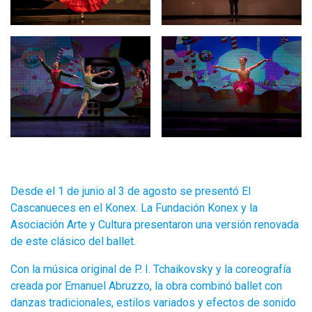
Desde el 1 de junio al 3 de agosto se presentó El
Cascanueces en el Konex. La Fundación Konex y la
Asociación Arte y Cultura presentaron una versión renovada
de este clásico del ballet.
Con la música original de P. I. Tchaikovsky y la coreografía
creada por Emanuel Abruzzo, la obra combinó ballet con
danzas tradicionales, estilos variados y efectos de sonido