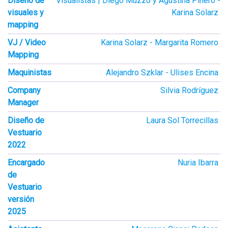
Diseño de
Visualistas | Diego Muzzo y Agustina Piñero
visuales y
Karina Solarz
mapping
VJ / Video
Karina Solarz
Margarita Romero
Mapping
Maquinistas
Alejandro Szklar
Ulises Encina
Company
Silvia Rodríguez
Manager
Diseño de
Laura Sol Torrecillas
Vestuario
2022
Encargado
Nuria Ibarra
de
Vestuario
versión
2025